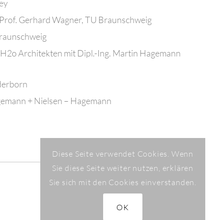
ey
l Prof. Gerhard Wagner, TU Braunschweig
Braunschweig
H2o Architekten mit Dipl.-Ing. Martin Hagemann
derborn
gemann + Nielsen – Hagemann
Diese Seite verwendet Cookies. Wenn
Sie diese Seite weiter nutzen, erklären
Sie sich mit den Cookies einverstanden.
Impressum
|
Datenschutzerklärung
OK