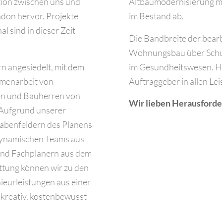
ion zwischen uns und
Altbaumodernisierung m
don hervor. Projekte
im Bestand ab.
 sind in dieser Zeit
Die Bandbreite der bearb
Wohnungsbau über Schul
rn angesiedelt, mit dem
im Gesundheitswesen. Hie
mmenarbeit von
Auftraggeber in allen L
en und Bauherren von
Wir lieben Herausforde
. Aufgrund unserer
gabenfeldern des Planens
ynamischen Teams aus
 und Fachplanern aus dem
tung können wir zu den
ieurleistungen aus einer
 kreativ, kostenbewusst