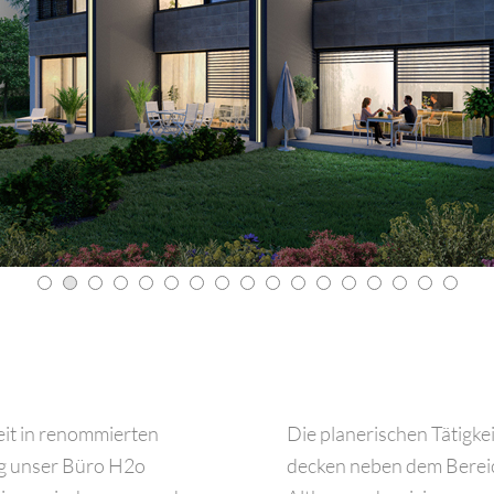
eit in renommierten
Die planerischen Tätigk
ng unser Büro H2o
decken neben dem Berei