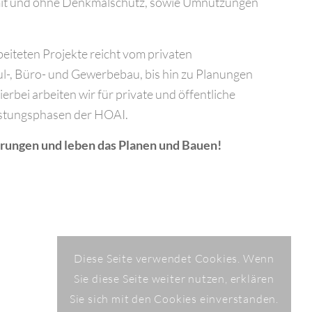
it und ohne Denkmalschutz, sowie Umnutzungen
eiteten Projekte reicht vom privaten
-, Büro- und Gewerbebau, bis hin zu Planungen
rbei arbeiten wir für private und öffentliche
eistungsphasen der HOAI.
rungen und leben das Planen und Bauen!
Diese Seite verwendet Cookies. Wenn
Sie diese Seite weiter nutzen, erklären
Sie sich mit den Cookies einverstanden.