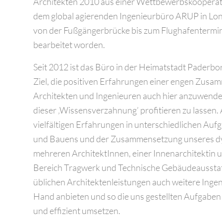
Architekten 2010 aus einer Wettbewerbskooperat
dem global agierenden Ingenieurbüro ARUP in Lon
von der Fußgängerbrücke bis zum Flughafenterminal
bearbeitet worden.
Seit 2012 ist das Büro in der Heimatstadt Paderbo
Ziel, die positiven Erfahrungen einer engen Zusa
Architekten und Ingenieuren auch hier anzuwend
dieser ‚Wissensverzahnung’ profitieren zu lassen
vielfältigen Erfahrungen in unterschiedlichen Auf
und Bauens und der Zusammensetzung unseres d
mehreren ArchitektInnen, einer Innenarchitektin
Bereich Tragwerk und Technische Gebäudeausstat
üblichen Architektenleistungen auch weitere Ingen
Hand anbieten und so die uns gestellten Aufgaben
und effizient umsetzen.