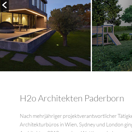
H2o Architekten Paderborn
Nach mehrjähriger projektverantwortlicher Tätigk
Architekturbüros in Wien, Sydney und London gi